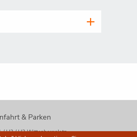
nfahrt & Parken
 / U2 / U3 Wittenbergplatz