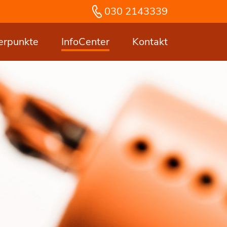
030 2143339
erpunkte
InfoCenter
Kontakt