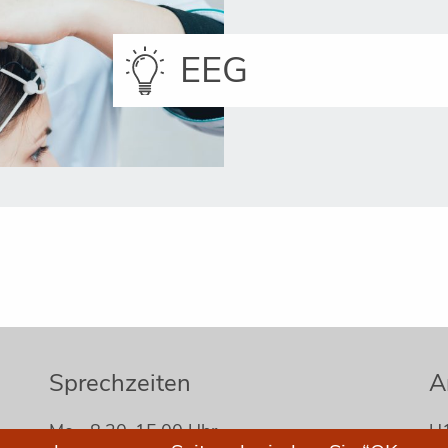
EEG
Sprechzeiten
A
Mo
8.30-15.00 Uhr
U1